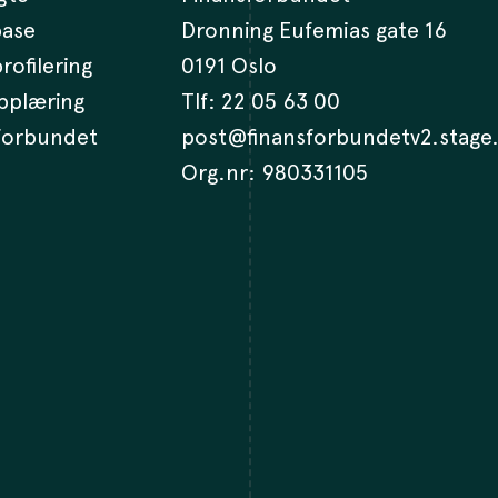
base
Dronning Eufemias gate 16
rofilering
0191 Oslo
opplæring
Tlf:
22 05 63 00
 forbundet
post@finansforbundetv2.stage
Org.nr: 980331105