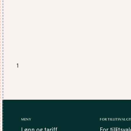
1
MENY
FOR TILLITSVALGT
Lønn og tariff
For tillitsva