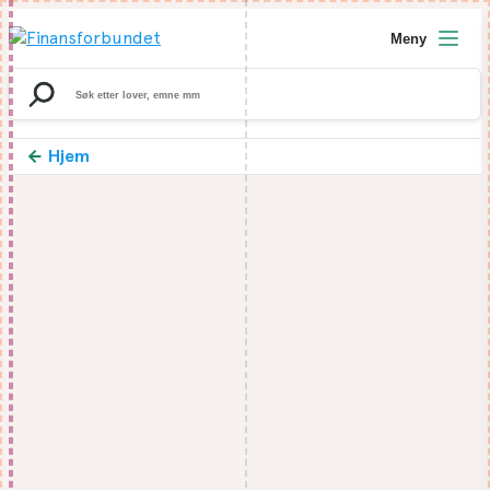
Meny
Search
for:
Hjem