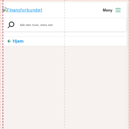
Meny
Search
for:
Hjem