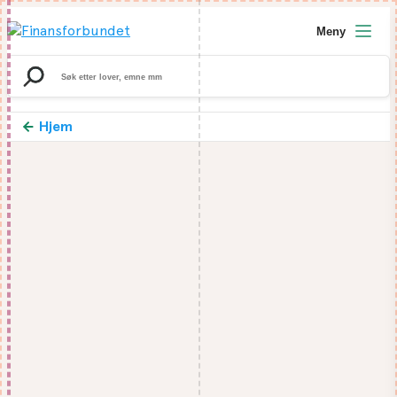
Meny
Search
for:
Hjem