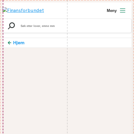
Meny
Search
for:
Hjem