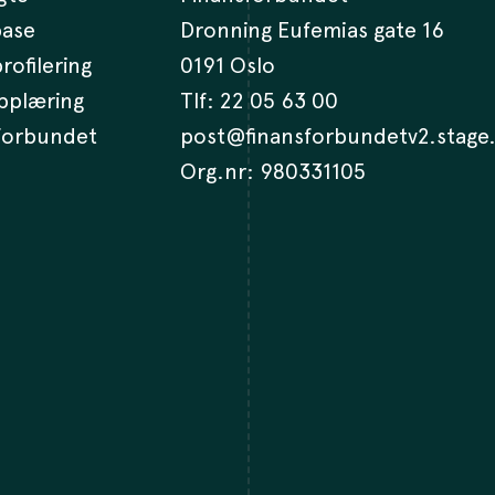
base
Dronning Eufemias gate 16
rofilering
0191 Oslo
opplæring
Tlf:
22 05 63 00
 forbundet
post@finansforbundetv2.stage
Org.nr: 980331105