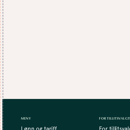
MENY
FOR TILLITSVALGT
Lønn og tariff
For tillitsva