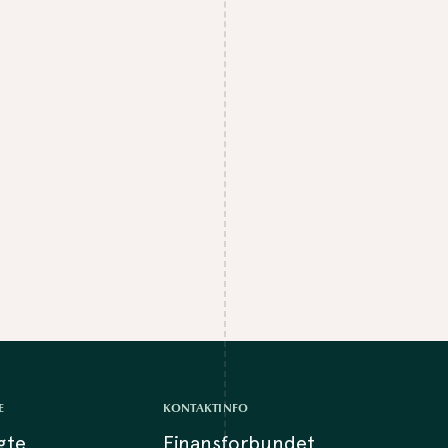
E
KONTAKTINFO
lgte
Finansforbundet