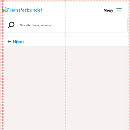
Meny
Search
for:
Hjem