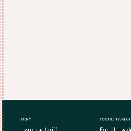
MENY
FOR TILLITSVALGT
Lønn og tariff
For tillitsva