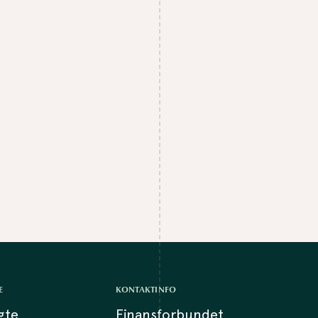
E
KONTAKTINFO
lgte
Finansforbundet