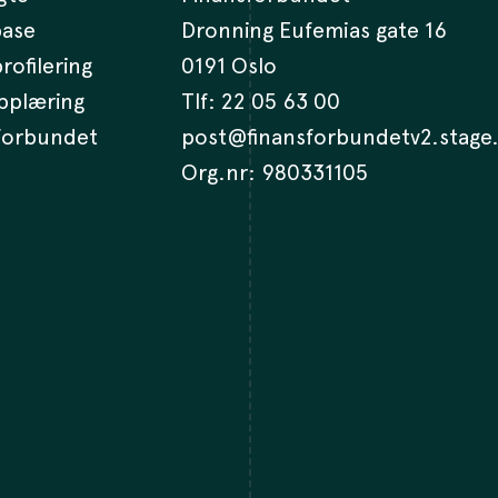
base
Dronning Eufemias gate 16
rofilering
0191 Oslo
opplæring
Tlf:
22 05 63 00
 forbundet
post@finansforbundetv2.stage
Org.nr: 980331105