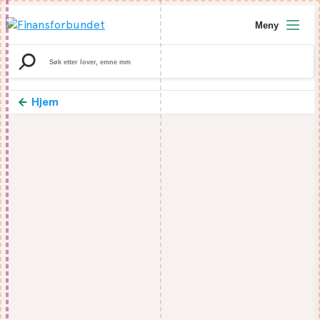
Meny
Search
for:
Hjem