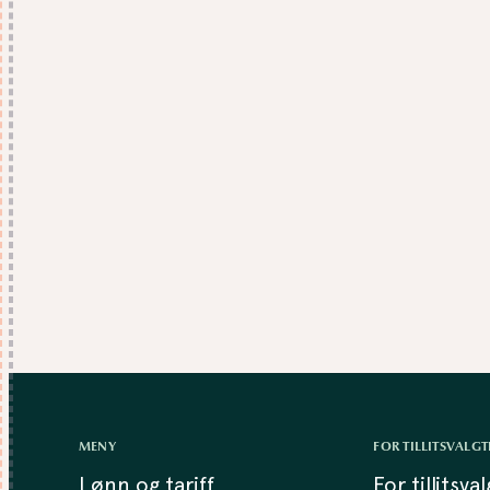
MENY
FOR TILLITSVALGT
Lønn og tariff
For tillitsva