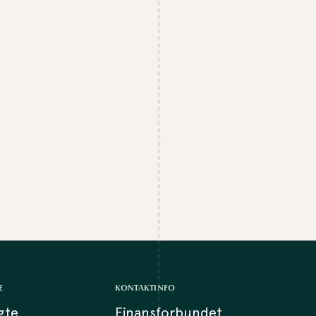
E
KONTAKTINFO
lgte
Finansforbundet