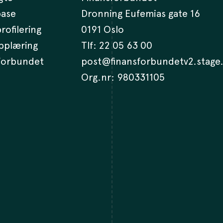
base
Dronning Eufemias gate 16
rofilering
0191 Oslo
opplæring
Tlf:
22 05 63 00
 forbundet
post@finansforbundetv2.stage
Org.nr: 980331105