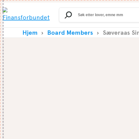
Search
for:
Hjem
Board Members
Sæveraas Si