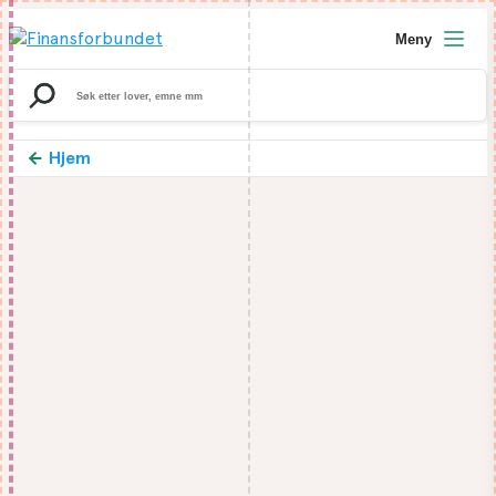
Meny
Search
for:
Hjem