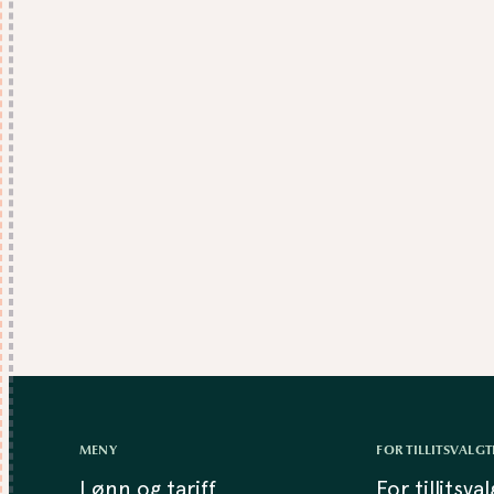
MENY
FOR TILLITSVALGT
Lønn og tariff
For tillitsva