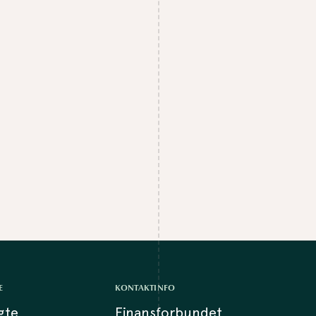
E
KONTAKTINFO
lgte
Finansforbundet