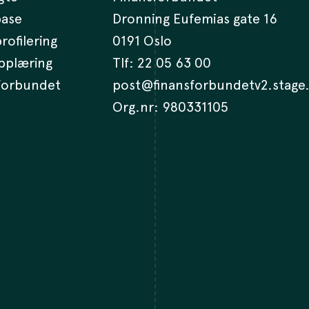
base
Dronning Eufemias gate 16
rofilering
0191 Oslo
opplæring
Tlf:
22 05 63 00
 forbundet
post@finansforbundetv2.stage
Org.nr: 980331105