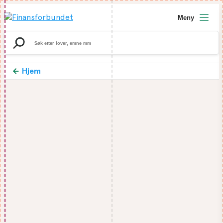
Meny
Search
for:
Hjem