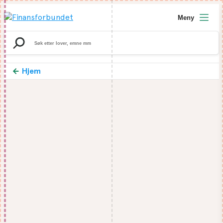
Meny
Search
for:
Hjem