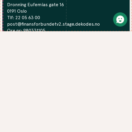
Dronning Eufemias gate 16
0191 Oslo
Tlf:
22 05 63 00
post@finansforbundetv2.stage.dekodes.no
Org.nr: 980331105
DU FINNNER OSS PÅ:
Facebook
LinkedIn
Twitter
Instagram
Personvernerklæring
●
Cookies
●
Visit the English site