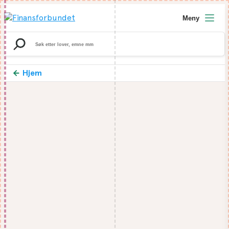
Meny
Search
for:
Hjem