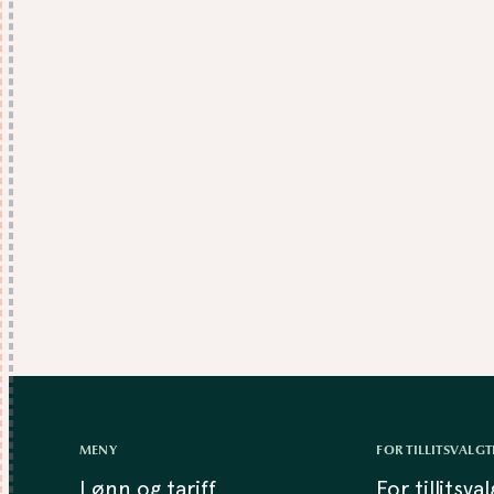
MENY
FOR TILLITSVALGT
Lønn og tariff
For tillitsva