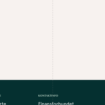
E
KONTAKTINFO
lgte
Finansforbundet