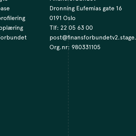
base
Dronning Eufemias gate 16
rofilering
0191 Oslo
opplæring
Tlf:
22 05 63 00
 forbundet
post@finansforbundetv2.stage
Org.nr: 980331105