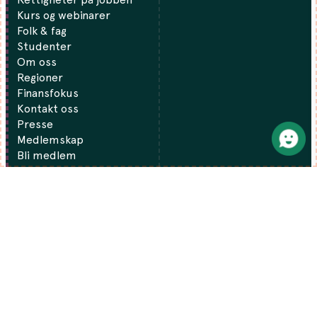
Kurs og webinarer
Folk & fag
Studenter
Om oss
Regioner
Finansfokus
Kontakt oss
Presse
Medlemskap
Bli medlem
FOR TILLITSVALGTE
For tillitsvalgte
Kunnskapsbase
Verving og profilering
Tillitsvalgtopplæring
Aktuelt fra forbundet