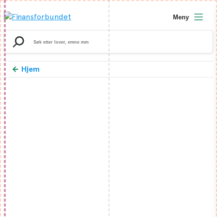
Meny
Search
for:
Hjem