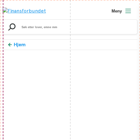
Meny
Search
for:
Hjem