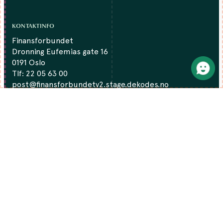
KONTAKTINFO
Finansforbundet
Dronning Eufemias gate 16
0191 Oslo
Tlf:
22 05 63 00
post@finansforbundetv2.stage.dekodes.no
Org.nr: 980331105
DU FINNNER OSS PÅ:
Facebook
LinkedIn
Twitter
Instagram