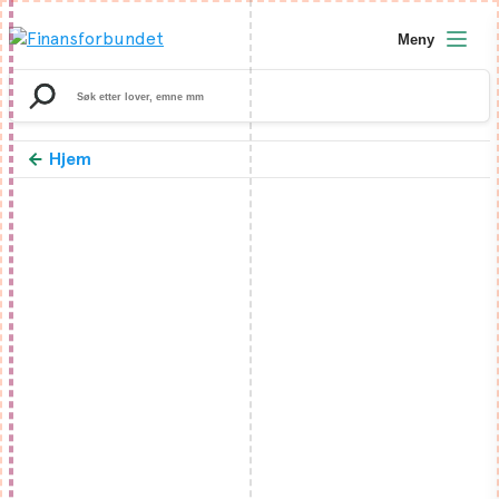
Meny
Search
for:
Hjem