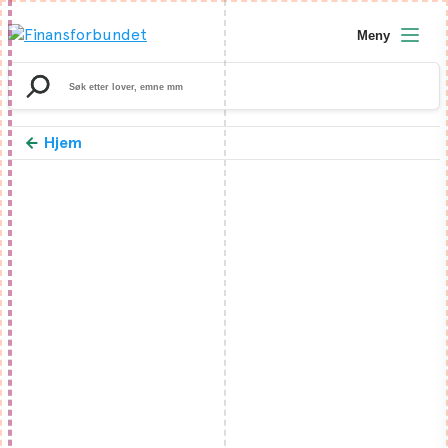
Meny
Search
for:
Hjem