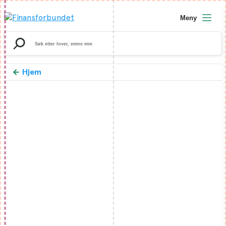
Meny
Search
for:
Hjem