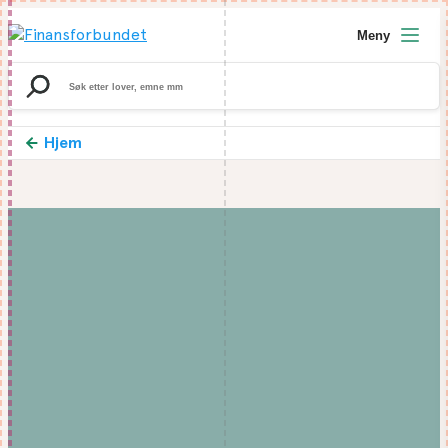
Meny
Search
for:
Hjem