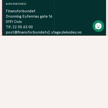
KONTAKTINFO
Finansforbundet
Dronning Eufemias gate 16
0191 Oslo
Tlf:
22 05 63 00
post@finansforbundetv2.stage.dekodes.no
Org.nr: 980331105
DU FINNNER OSS PÅ:
Facebook
LinkedIn
Twitter
Instagram