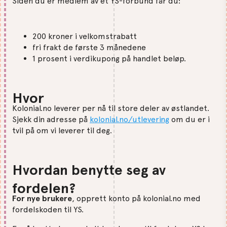
Siden du er medlem av et YS-forbund får du:
200 kroner i velkomstrabatt
fri frakt de første 3 månedene
1 prosent i verdikupong på handlet beløp.
Hvor
Kolonial.no leverer per nå til store deler av østlandet.
Sjekk din adresse på
kolonial.no/utlevering
om du er i
tvil på om vi leverer til deg.
Hvordan benytte seg av
fordelen?
For nye brukere
, opprett konto på kolonial.no med
fordelskoden til YS.