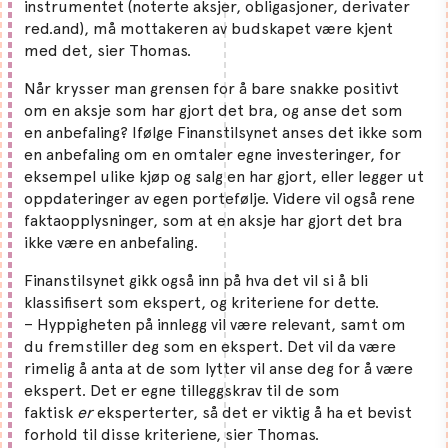
instrumentet (noterte aksjer, obligasjoner, derivater
red.and), må mottakeren av budskapet være kjent
med det, sier Thomas.
Når krysser man grensen for å bare snakke positivt
om en aksje som har gjort det bra, og anse det som
en anbefaling? Ifølge Finanstilsynet anses det ikke som
en anbefaling om en omtaler egne investeringer, for
eksempel ulike kjøp og salg en har gjort, eller legger ut
oppdateringer av egen portefølje. Videre vil også rene
faktaopplysninger, som at en aksje har gjort det bra
ikke være en anbefaling.
Finanstilsynet gikk også inn på hva det vil si å bli
klassifisert som ekspert, og kriteriene for dette.
– Hyppigheten på innlegg vil være relevant, samt om
du fremstiller deg som en ekspert. Det vil da være
rimelig å anta at de som lytter vil anse deg for å være
ekspert. Det er egne tilleggskrav til de som
faktisk
er
eksperterter, så det er viktig å ha et bevist
forhold til disse kriteriene, sier Thomas.