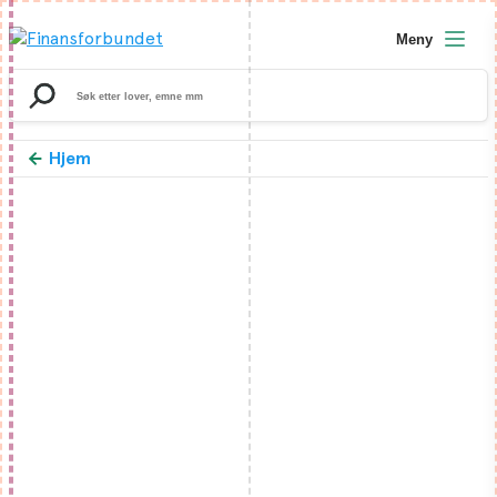
Meny
Search
for:
Hjem