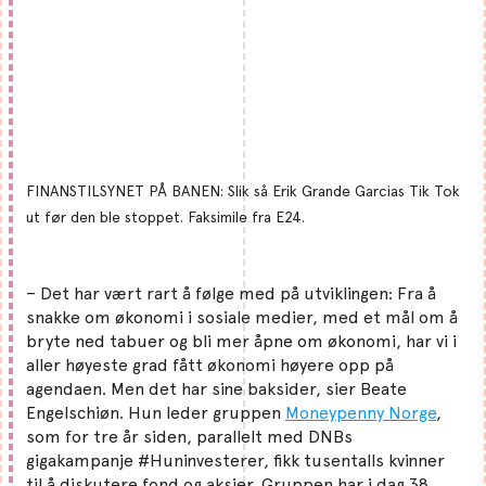
FINANSTILSYNET PÅ BANEN: Slik så Erik Grande Garcias Tik Tok
ut før den ble stoppet. Faksimile fra E24.
– Det har vært rart å følge med på utviklingen: Fra å
snakke om økonomi i sosiale medier, med et mål om å
bryte ned tabuer og bli mer åpne om økonomi, har vi i
aller høyeste grad fått økonomi høyere opp på
agendaen. Men det har sine baksider, sier Beate
Engelschiøn. Hun leder gruppen
Moneypenny Norge
,
som for tre år siden, parallelt med DNBs
gigakampanje #Huninvesterer, fikk tusentalls kvinner
til å diskutere fond og aksjer. Gruppen har i dag 38