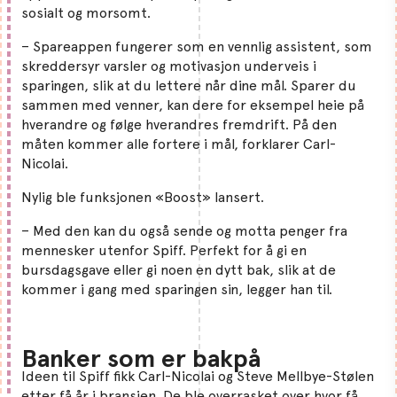
sosialt og morsomt.
– Spareappen fungerer som en vennlig assistent, som
skreddersyr varsler og motivasjon underveis i
sparingen, slik at du lettere når dine mål. Sparer du
sammen med venner, kan dere for eksempel heie på
hverandre og følge hverandres fremdrift. På den
måten kommer alle fortere i mål, forklarer Carl-
Nicolai.
Nylig ble funksjonen «Boost» lansert.
– Med den kan du også sende og motta penger fra
mennesker utenfor Spiff. Perfekt for å gi en
bursdagsgave eller gi noen en dytt bak, slik at de
kommer i gang med sparingen sin, legger han til.
Banker som er bakpå
Ideen til Spiff fikk Carl-Nicolai og Steve Mellbye-Stølen
etter få år i bransjen. De ble overrasket over hvor få