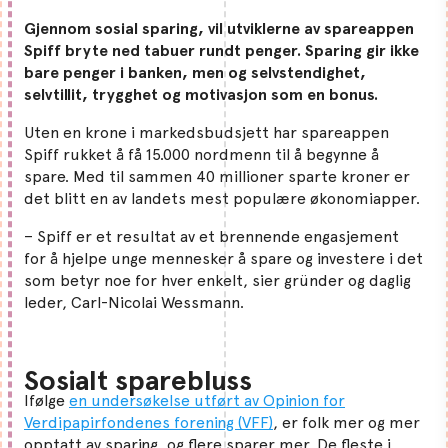
Gjennom sosial sparing, vil utviklerne av spareappen
Spiff bryte ned tabuer rundt penger. Sparing gir ikke
bare penger i banken, men og selvstendighet,
selvtillit, trygghet og motivasjon som en bonus.
Uten en krone i markedsbudsjett har spareappen
Spiff rukket å få 15.000 nordmenn til å begynne å
spare. Med til sammen 40 millioner sparte kroner er
det blitt en av landets mest populære økonomiapper.
– Spiff er et resultat av et brennende engasjement
for å hjelpe unge mennesker å spare og investere i det
som betyr noe for hver enkelt, sier gründer og daglig
leder, Carl-Nicolai Wessmann.
Sosialt sparebluss
Ifølge
en undersøkelse utført av Opinion for
Verdipapirfondenes forening (VFF)
, er folk mer og mer
opptatt av sparing, og flere sparer mer. De fleste i