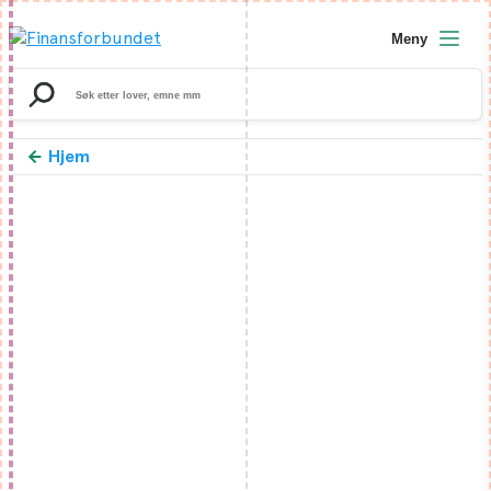
Meny
Search
for:
Hjem