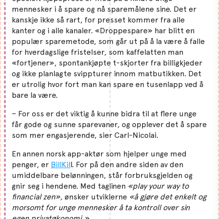
mennesker i å spare og nå sparemålene sine. Det er
kanskje ikke så rart, for presset kommer fra alle
kanter og i alle kanaler. «Droppespare» har blitt en
populær sparemetode, som går ut på å la være å falle
for hverdagslige fristelser, som kaffelatten man
«fortjener», spontankjøpte t-skjorter fra billigkjeder
og ikke planlagte svippturer innom matbutikken. Det
er utrolig hvor fort man kan spare en tusenlapp ved å
bare la være.
– For oss er det viktig å kunne bidra til at flere unge
får gode og sunne sparevaner, og opplever det å spare
som mer engasjerende, sier Carl-Nicolai.
En annen norsk app-aktør som hjelper unge med
penger, er
BillKil
l. For på den andre siden av den
umiddelbare belønningen, står forbruksgjelden og
gnir seg i hendene. Med taglinen
«play your way to
financial zen»,
ønsker utviklerne
«å gjøre det enkelt og
morsomt for unge mennesker å ta kontroll over sin
egen privatøkonomi.»