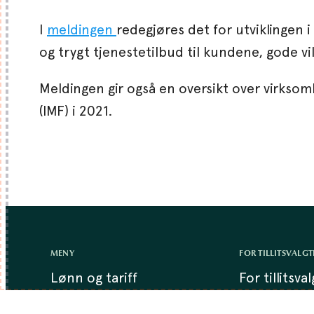
I
meldingen
redegjøres det for utviklingen i
og trygt tjenestetilbud til kundene, gode v
Meldingen gir også en oversikt over virksom
(IMF) i 2021.
MENY
FOR TILLITSVALGT
Lønn og tariff
For tillitsva
Lønnskalkulator
Kunnskaps