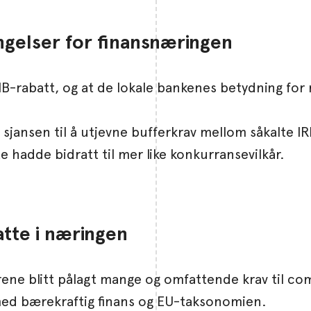
gelser for finansnæringen
SMB-rabatt, og at de lokale bankenes betydning for 
et sjansen til å utjevne bufferkrav mellom såkalt
te hadde bidratt til mer like konkurransevilkår.
atte i næringen
rene blitt pålagt mange og omfattende krav til co
 med bærekraftig finans og EU-taksonomien.