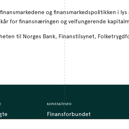
 finansmarkedene og finansmarkedspolitikken i lys a
ilkår for finansnæringen og velfungerende kapital
heten til Norges Bank, Finanstilsynet, Folketrygd
E
KONTAKTINFO
lgte
Finansforbundet
base
Dronning Eufemias gate 16