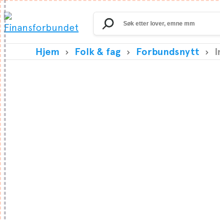
Search
for:
Hjem
Folk & fag
Forbundsnytt
I