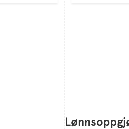
Lønnsoppgj