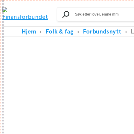
Search
for:
Hjem
Folk & fag
Forbundsnytt
L