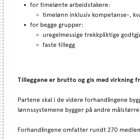
for timelønte arbeidstakere:
timelønn inklusiv kompetanse-, kval
for begge grupper:
uregelmessige trekkpliktige godtgjør
faste tillegg
Tilleggene er brutto og gis med virkning fr
Partene skal i de videre forhandlingene by
lønnssystemene bygger på andre målstørrel
Forhandlingene omfatter rundt 270 medlem