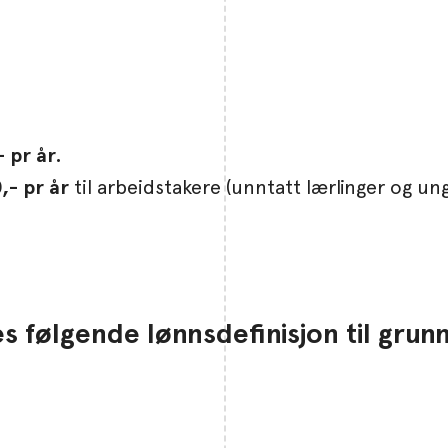
- pr år.
,- pr år
til arbeidstakere (unntatt lærlinger og u
s følgende lønnsdefinisjon til grunn