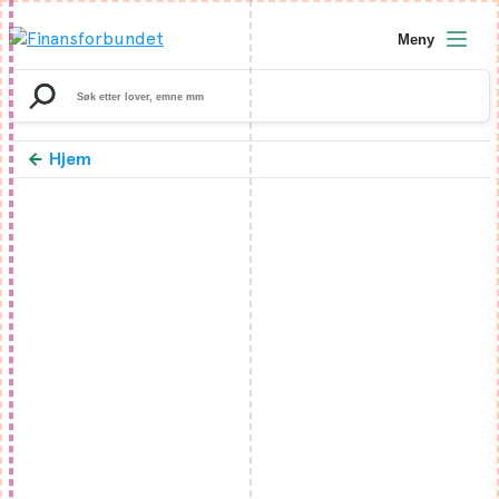
Meny
Search
for:
Hjem