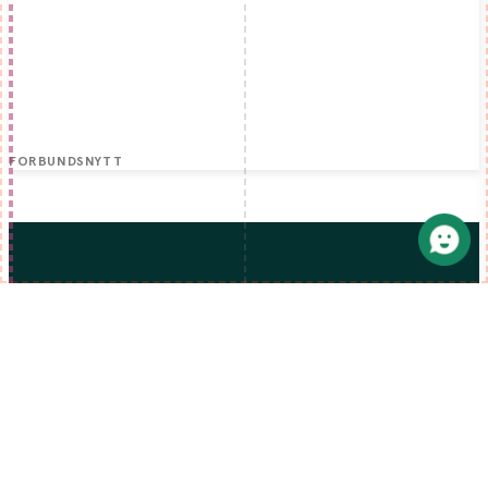
FORBUNDSNYTT
MENY
Lønn og tariff
Lønnskalkulator
Medlemsfordeler
Rettigheter på jobben
Kurs og webinarer
Folk & fag
Studenter