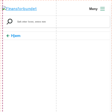
Meny
Search
for:
Hjem