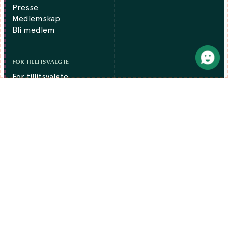
Presse
Medlemskap
Bli medlem
FOR TILLITSVALGTE
For tillitsvalgte
Kunnskapsbase
Verving og profilering
Tillitsvalgtopplæring
Aktuelt fra forbundet
KONTAKTINFO
Finansforbundet
Dronning Eufemias gate 16
0191 Oslo
Tlf:
22 05 63 00
post@finansforbundetv2.stage.dekodes.no
Org.nr: 980331105