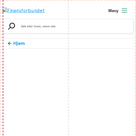
Meny
Search
for:
Hjem