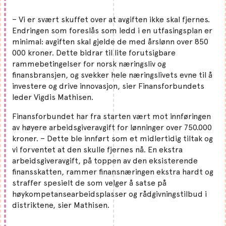
– Vi er svært skuffet over at avgiften ikke skal fjernes.
Endringen som foreslås som ledd i en utfasingsplan er
minimal: avgiften skal gjelde de med årslønn over 850
000 kroner. Dette bidrar til lite forutsigbare
rammebetingelser for norsk næringsliv og
finansbransjen, og svekker hele næringslivets evne til å
investere og drive innovasjon, sier Finansforbundets
leder Vigdis Mathisen.
Finansforbundet har fra starten vært mot innføringen
av høyere arbeidsgiveravgift for lønninger over 750.000
kroner. – Dette ble innført som et midlertidig tiltak og
vi forventet at den skulle fjernes nå. En ekstra
arbeidsgiveravgift, på toppen av den eksisterende
finansskatten, rammer finansnæringen ekstra hardt og
straffer spesielt de som velger å satse på
høykompetansearbeidsplasser og rådgivningstilbud i
distriktene, sier Mathisen.