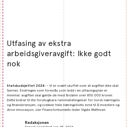
Utfasing av ekstra
arbeidsgiveravgift: Ikke godt
nok
Statsbudsjettet 2024:
– Vi er svært skuffet over at avgiften ikke skal
fjernes. Endringen som foreslås som ledd i en utfasingsplan er
minimal: avgiften skal gjelde de med årslønn over 850 000 kroner.
Dette bidrar til lite forutsigbare rammebetingelser for norsk næringsliv
og finansbransjen, og svekker hele næringslivets evne til å investere og
drive innovasjon, sier Finansforbundets leder Vigdis Mathisen.
Redaksjonen
Senest oppdatert sep 25, 2024