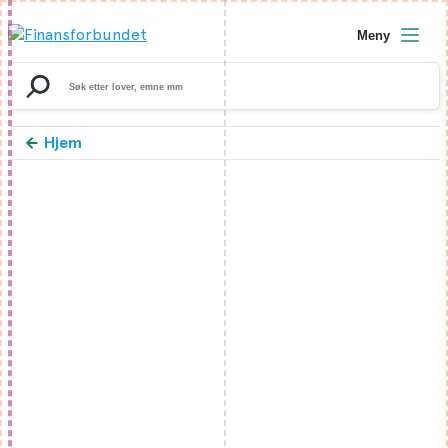
Meny
Search
for:
Hjem