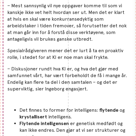
– Mest sannsynlig vil nye oppgaver komme til som vi
kanskje ikke vet helt hvordan ser ut. Men det er klart
at hvis en skal være konkurransedyktig som
arbeidstaker i tiden fremover, så forutsetter det nok
at man går inn for å forstå disse verktøyene, som
antageligvis vil brukes ganske utbredt.
Spesialrådgiveren mener det er lurt å ta en proaktiv
rolle, i stedet for at KI er noe man skal frykte.
– Diskusjoner rundt hva KI er, og hva det gjør med
samfunnet vårt, har vært forbeholdt de få i mange år.
Endelig kan flere ta del i den samtalen – og det er
superviktig, sier Ingeborg engasjert.
Det
finnes to former for intelligens:
flytende
og
krystallisert
intelligens.
Flytende intelligensen
er genetisk medfødt og
kan ikke endres. Den gjør at vi ser strukturer og