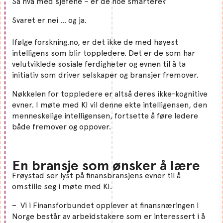
Så hva med sjefene – er de noe smartere?
Svaret er nei … og ja.
Ifølge forskning.no, er det ikke de med høyest
intelligens som blir toppledere. Det er de som har
velutviklede sosiale ferdigheter og evnen til å ta
initiativ som driver selskaper og bransjer fremover.
Nøkkelen for toppledere er altså deres ikke-kognitive
evner. I møte med KI vil denne ekte intelligensen, den
menneskelige intelligensen, fortsette å føre ledere
både fremover og oppover.
En bransje som ønsker å lære
Frøystad ser lyst på finansbransjens evner til å
omstille seg i møte med KI.
– Vi i Finansforbundet opplever at finansnæringen i
Norge består av arbeidstakere som er interessert i å