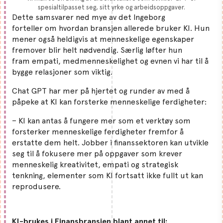
spesialtilpasset seg, sitt yrke og arbeidsoppgaver.
Dette samsvarer ned mye av det Ingeborg
forteller om hvordan bransjen allerede bruker KI. Hun
mener også heldigvis at menneskelige egenskaper
fremover blir helt nødvendig. Særlig løfter hun
fram empati, medmenneskelighet og evnen vi har til å
bygge relasjoner som viktig.
Chat GPT har mer på hjertet og runder av med å
påpeke at KI kan forsterke menneskelige ferdigheter:
– KI kan antas å fungere mer som et verktøy som
forsterker menneskelige ferdigheter fremfor å
erstatte dem helt. Jobber i finanssektoren kan utvikle
seg til å fokusere mer på oppgaver som krever
menneskelig kreativitet, empati og strategisk
tenkning, elementer som KI fortsatt ikke fullt ut kan
reprodusere.
KI-brukes i Finansbransjen blant annet til: