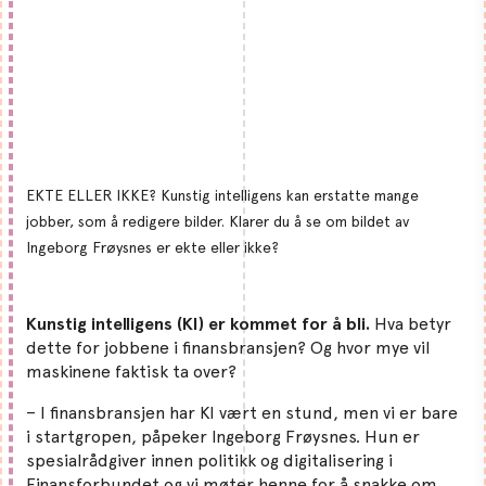
EKTE ELLER IKKE? Kunstig intelligens kan erstatte mange
jobber, som å redigere bilder. Klarer du å se om bildet av
Ingeborg Frøysnes er ekte eller ikke?
Kunstig intelligens (KI) er kommet for å bli.
Hva betyr
dette for jobbene i finansbransjen? Og hvor mye vil
maskinene faktisk ta over?
– I finansbransjen har KI vært en stund, men vi er bare
i startgropen, påpeker Ingeborg Frøysnes. Hun er
spesialrådgiver innen politikk og digitalisering i
Finansforbundet og vi møter henne for å snakke om