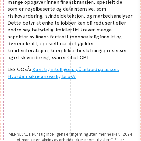
mange oppgaver innen finansbransjen, spesielt de
som er regelbaserte og dataintensive, som
risikovurdering, svindeldeteksjon, og markedsanalyser.
Dette betyr at enkelte jobber kan bli redusert eller
endre seg betydelig. Imidlertid krever mange
aspekter av finans fortsatt menneskelig innsikt og
dømmekraft, spesielt når det gjelder
kundeinteraksjon, komplekse beslutningsprosesser
og etisk vurdering, svarer Chat GPT.
LES OGSÅ:
Kunstig intelligens på arbeidsplassen.
Hvordan sikre ansvarlig bruk?
MENNESKET: Kunstig intelligens er ingenting uten mennesker. I 2024
vil man se en økning av arbeidstakere som utvikler GPT-er