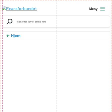
Meny
Search
for:
Hjem