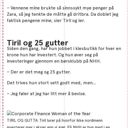
– Vennene mine brukte så sinnssykt mye penger på
Zara, så jeg tenkte de måtte gå dritbra. Da doblet jeg
faktisk pengene mine, sier Tiril og ler.
Tiril og 25 gutter
Siden den gang, har hun jobbet i klesbutikk for hver en
krone hun har investert. Og hun øver seg på
investeringer gjennom en børsklubb på NHH.
– Der er det meg og 25 gutter.
Det trives hun stort sett godt med, men…
– Jeg føler at jeg har litt mer å bevise.
TIRIL OG GUTTA: Tiril lurer på hvorfor ikke nordmenn
investerer mer i aksjer enn vi gjør. På NHH er hun med i en