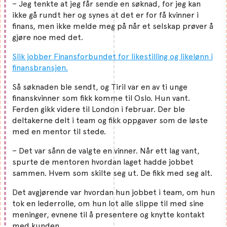
– Jeg tenkte at jeg får sende en søknad, for jeg kan
ikke gå rundt her og synes at det er for få kvinner i
finans, men ikke melde meg på når et selskap prøver å
gjøre noe med det.
Slik jobber Finansforbundet for likestilling og likelønn i
finansbransjen.
Så søknaden ble sendt, og Tiril var en av ti unge
finanskvinner som fikk komme til Oslo. Hun vant.
Ferden gikk videre til London i februar. Der ble
deltakerne delt i team og fikk oppgaver som de løste
med en mentor til stede.
– Det var sånn de valgte en vinner. Når ett lag vant,
spurte de mentoren hvordan laget hadde jobbet
sammen. Hvem som skilte seg ut. De fikk med seg alt.
Det avgjørende var hvordan hun jobbet i team, om hun
tok en lederrolle, om hun lot alle slippe til med sine
meninger, evnene til å presentere og knytte kontakt
med kunden.