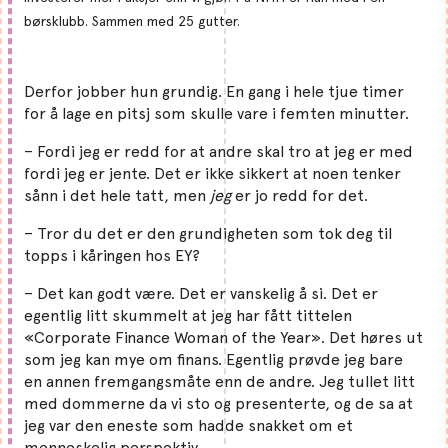
børsklubb. Sammen med 25 gutter.
Derfor jobber hun grundig. En gang i hele tjue timer
for å lage en pitsj som skulle vare i femten minutter.
– Fordi jeg er redd for at andre skal tro at jeg er med
fordi jeg er jente. Det er ikke sikkert at noen tenker
sånn i det hele tatt, men
jeg
er jo redd for det.
– Tror du det er den grundigheten som tok deg til
topps i kåringen hos EY?
– Det kan godt være. Det er vanskelig å si. Det er
egentlig litt skummelt at jeg har fått tittelen
«Corporate Finance Woman of the Year». Det høres ut
som jeg kan mye om finans. Egentlig prøvde jeg bare
en annen fremgangsmåte enn de andre. Jeg tullet litt
med dommerne da vi sto og presenterte, og de sa at
jeg var den eneste som hadde snakket om et
menneskelig perspektiv.