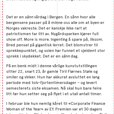
Det er en
sånn
vårdag i Bergen. En sånn hvor alle
bergensere passer på å minne oss alle om at byen er
Norges vakreste. Det er kanskje ikke rart at
patriotismen tar litt av. Nygårdsparken kjører full
show off. More is more. Ingenting å spare på, liksom.
Bred pensel på gigantisk lerret. Det blomstrer til
sprekkepunktet, og solen har funnet et sjeldent stor
sprekk i skydekket. Det er en
sånn
dag.
På en benk midt i denne vårlige kunstutstillingen
sitter 22, snart 23, år gamle Tiril Flørnes Støle og
smiler og vinker. Hun har akkurat avsluttet en lang
periode med tolv-fjortentimersdager – og levert
semesterets siste eksamen. Nå skal hun bare feire
litt før hun setter seg på flyet i et utall antall timer.
I februar ble hun nemlig kåret til «Corporate Finance
Woman of the Year» av EY. Premien var et 30 dagers