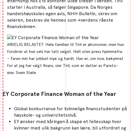
internship hos EYs kontorer ulike steder i verden. Tiril
starter i Australia, så følger Singapore. Da Norges
handelshøyskoles egen avis, NHH Bulletin, skrev om
seieren, beskrev de hennes som «verdens råeste
finanskvinne».
ARVELIG BELASTET: Hele familien til Tiril er økonomer, men hun
forsikrer at hun selv har tatt valget. Helt uten press hjemmefra.
– Faren min har jobbet mye og hardt. Han er, om noe, bekymret
for at jeg har valgt finans, sier Tiril, som er datter av Pareto-
eier, Svein Støle.
EY Corporate Finance Woman of the Year
Global konkurranse for kvinnelige finansstudenter på
høyskole- og universitetsnivå.
EY ønsker med kåringen å skape et fellesskap hvor
kvinner med ulik bakgrunn kan lære, bli utfordret og