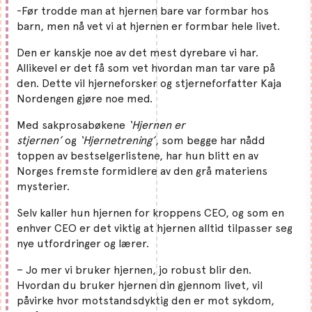
-Før trodde man at hjernen bare var formbar hos
barn, men nå vet vi at hjernen er formbar hele livet.
Den er kanskje noe av det mest dyrebare vi har.
Allikevel er det få som vet hvordan man tar vare på
den. Dette vil hjerneforsker og stjerneforfatter Kaja
Nordengen gjøre noe med.
Med sakprosabøkene
‘Hjernen er
stjernen’
og
‘Hjernetrening’
, som begge har nådd
toppen av bestselgerlistene, har hun blitt en av
Norges fremste formidlere av den grå materiens
mysterier.
Selv kaller hun hjernen for kroppens CEO, og som en
enhver CEO er det viktig at hjernen alltid tilpasser seg
nye utfordringer og lærer.
– Jo mer vi bruker hjernen, jo robust blir den.
Hvordan du bruker hjernen din gjennom livet, vil
påvirke hvor motstandsdyktig den er mot sykdom,