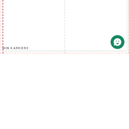
MIN KARRIERE
MENY
Lønn og tariff
Lønnskalkulator
Medlemsfordeler
Rettigheter på jobben
Kurs og webinarer
Folk & fag