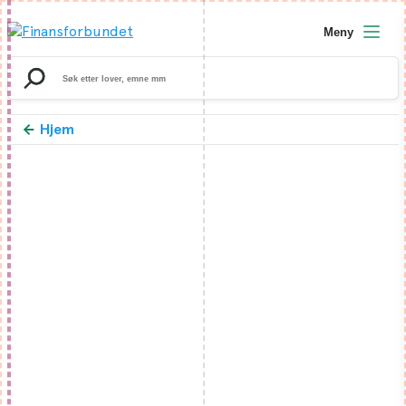
Meny
Search
for:
Hjem