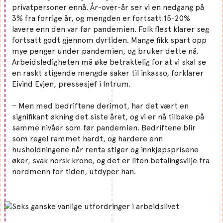
privatpersoner ennå. År-over-år ser vi en nedgang på
3% fra forrige år, og mengden er fortsatt 15-20%
lavere enn den var før pandemien. Folk flest klarer seg
fortsatt godt gjennom dyrtiden. Mange fikk spart opp
mye penger under pandemien, og bruker dette nå.
Arbeidsledigheten må øke betraktelig for at vi skal se
en raskt stigende mengde saker til inkasso, forklarer
Eivind Evjen, pressesjef i Intrum.
– Men med bedriftene derimot, har det vært en
signifikant økning det siste året, og vi er nå tilbake på
samme nivåer som før pandemien. Bedriftene blir
som regel rammet hardt, og hardere enn
husholdningene når renta stiger og innkjøpsprisene
øker, svak norsk krone, og det er liten betalingsvilje fra
nordmenn for tiden, utdyper han.