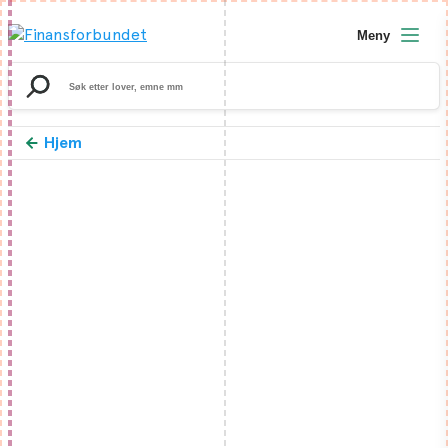
Meny
Search
for:
Hjem