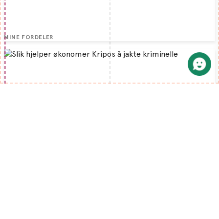
MINE FORDELER
Slik hjelper økonomer Kripos å jakte kriminelle
Parallelt med den legitime finansverdenen vi kjenner,
eksisterer det et annet marked, der det selges og kjøpes
tjenester som er langt fra legitime.