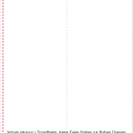
Intrum inkasso i Trondheim. Irene Evjen Stølan og Ruben Ovesen