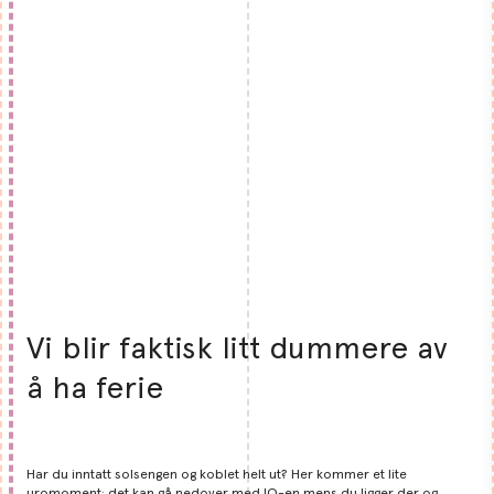
Vi blir faktisk litt dummere av
å ha ferie
Har du inntatt solsengen og koblet helt ut? Her kommer et lite
uromoment: det kan gå nedover med IQ-en mens du ligger der og