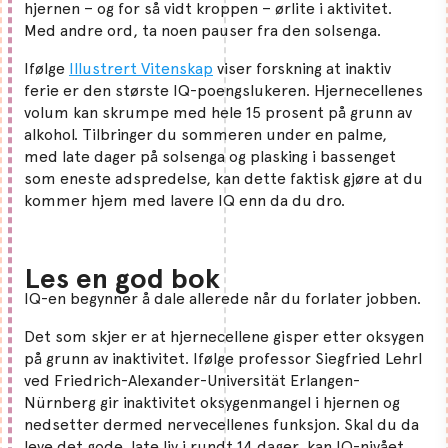
hjernen – og for så vidt kroppen – ørlite i aktivitet.
Med andre ord, ta noen pauser fra den solsenga.
Ifølge
Illustrert Vitenskap
viser forskning at inaktiv
ferie er den største IQ-poengslukeren. Hjernecellenes
volum kan skrumpe med hele 15 prosent på grunn av
alkohol. Tilbringer du sommeren under en palme,
med late dager på solsenga og plasking i bassenget
som eneste adspredelse, kan dette faktisk gjøre at du
kommer hjem med lavere IQ enn da du dro.
Les en god bok
IQ-en begynner å dale allerede når du forlater jobben.
Det som skjer er at hjernecellene gisper etter oksygen
på grunn av inaktivitet. Ifølge professor Siegfried Lehrl
ved Friedrich-Alexander-Universität Erlangen-
Nürnberg gir inaktivitet oksygenmangel i hjernen og
nedsetter dermed nervecellenes funksjon. Skal du da
leve det gode, late liv i rundt 14 dager, kan IQ-nivået