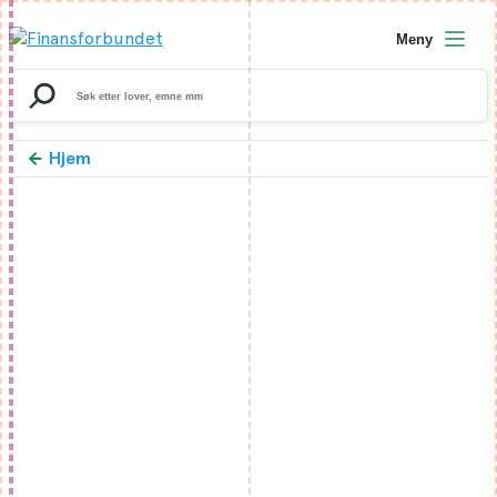
Meny
Search
for:
Hjem