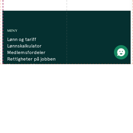
MENY
Lønn og tariff
Lønnskalkulator
Medlemsfordeler
Rettigheter på jobben
Kurs og webinarer
Folk & fag
Studenter
Om oss
Regioner
Finansfokus
Kontakt oss
Presse
Medlemskap
Bli medlem