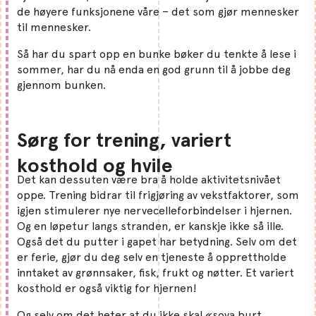
de høyere funksjonene våre – det som gjør mennesker
til mennesker.
Så har du spart opp en bunke bøker du tenkte å lese i
sommer, har du nå enda en god grunn til å jobbe deg
gjennom bunken.
Sørg for trening, variert
kosthold og hvile
Det kan dessuten være bra å holde aktivitetsnivået
oppe. Trening bidrar til frigjøring av vekstfaktorer, som
igjen stimulerer nye nervecelleforbindelser i hjernen.
Og en løpetur langs stranden, er kanskje ikke så ille.
Også det du putter i gapet har betydning. Selv om det
er ferie, gjør du deg selv en tjeneste å opprettholde
inntaket av grønnsaker, fisk, frukt og nøtter. Et variert
kosthold er også viktig for hjernen!
Og selv om det heter at du ikke skal «sova burt