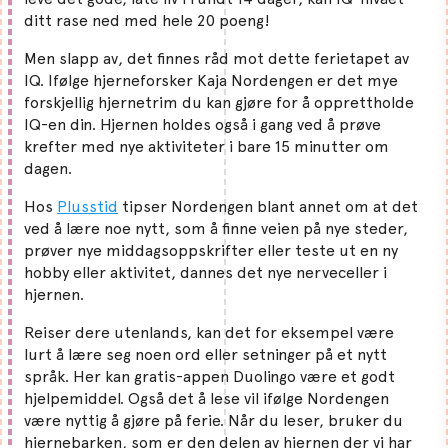
ditt rase ned med hele 20 poeng!
Men slapp av, det finnes råd mot dette ferietapet av
IQ. Ifølge hjerneforsker Kaja Nordengen er det mye
forskjellig hjernetrim du kan gjøre for å opprettholde
IQ-en din. Hjernen holdes også i gang ved å prøve
krefter med nye aktiviteter i bare 15 minutter om
dagen.
Hos
Plusstid
tipser Nordengen blant annet om at det
ved å lære noe nytt, som å finne veien på nye steder,
prøver nye middagsoppskrifter eller teste ut en ny
hobby eller aktivitet, dannes det nye nerveceller i
hjernen.
Reiser dere utenlands, kan det for eksempel være
lurt å lære seg noen ord eller setninger på et nytt
språk. Her kan gratis-appen Duolingo være et godt
hjelpemiddel. Også det å lese vil ifølge Nordengen
være nyttig å gjøre på ferie. Når du leser, bruker du
hjernebarken, som er den delen av hjernen der vi har