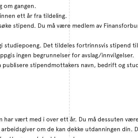
ng om gangen.
nen ett år fra tildeling.
søke stipend. Du må være medlem av Finansforbun
s gi studiepoeng. Det tildeles fortrinnsvis stipend
ppgis ingen begrunnelser for avslag/innvilgelser.
å publisere stipendmottakers navn, bedrift og stu
 har vært med i over ett år. Du må dessuten være
d arbeidsgiver om de kan dekke utdanningen din. Det