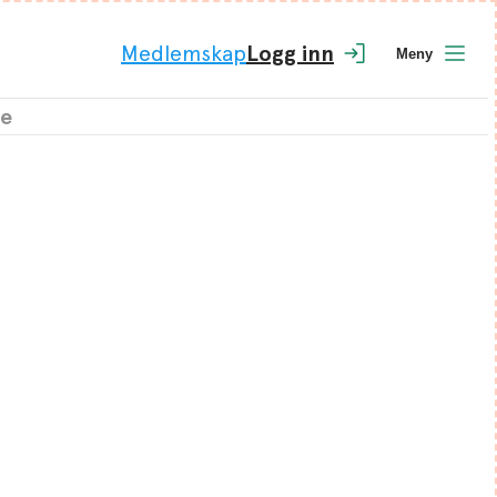
Medlemskap
Logg inn
Meny
te