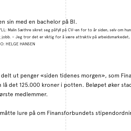
L: Malin Sæthre sikret seg påfyll på CV-en for to år siden, selv om hun 
g jobb. – Jeg tror det er viktig for å være attraktiv på arbeidsmarkedet, 
O: HELGE HANSEN
r delt ut penger «siden tidenes morgen», som Fin
 lå det 125.000 kroner i potten. Beløpet øker stad
største medlemmer.
du måtte lure på om Finansforbundets stipendordn