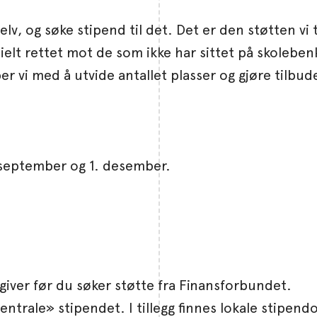
 selv, og søke stipend til det. Det er den støtten vi
sielt rettet mot de som ikke har sittet på skoleben
ber vi med å utvide antallet plasser og gjøre tilbud
 1. september og 1. desember.
sgiver før du søker støtte fra Finansforbundet.
entrale» stipendet. I tillegg finnes lokale stipend