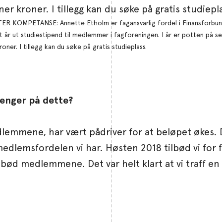
R KOMPETANSE: Annette Etholm er fagansvarlig fordel i Finansforbun
t år ut studiestipend til medlemmer i fagforeningen. I år er potten på s
roner. I tillegg kan du søke på gratis studieplass.
enger på dette?
 medlemmene, har vært pådriver for at beløpet øke
edlemsfordelen vi har. Høsten 2018 tilbød vi for 
lbød medlemmene. Det var helt klart at vi traff en