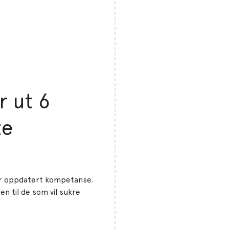
r ut 6
te
ar oppdatert kompetanse.
en til de som vil sukre