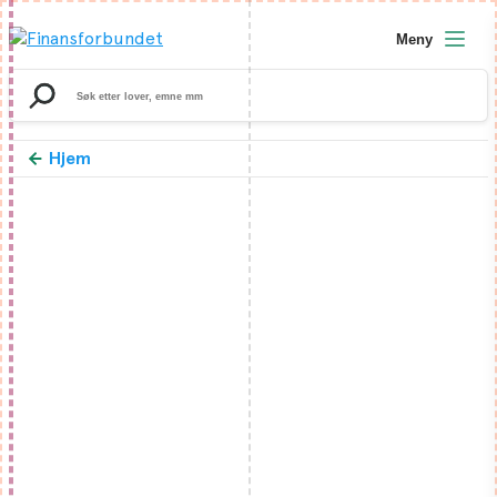
Meny
Search
for:
Hjem