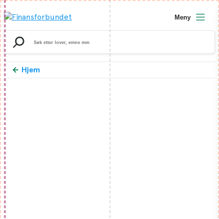
Meny
Search
for:
Hjem