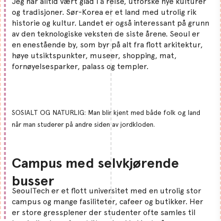
Jeg har alltid vært glad i å reise, utforske nye kulturer
og tradisjoner. Sør-Korea er et land med utrolig rik
historie og kultur. Landet er også interessant på grunn
av den teknologiske veksten de siste årene. Seoul er
en enestående by, som byr på alt fra flott arkitektur,
høye utsiktspunkter, museer, shopping, mat,
fornøyelsesparker, palass og templer.
SOSIALT OG NATURLIG: Man blir kjent med både folk og land
når man studerer på andre siden av jordkloden.
Campus med selvkjørende
busser
SeoulTech er et flott universitet med en utrolig stor
campus og mange fasiliteter, cafeer og butikker. Her
er store gressplener der studenter ofte samles til