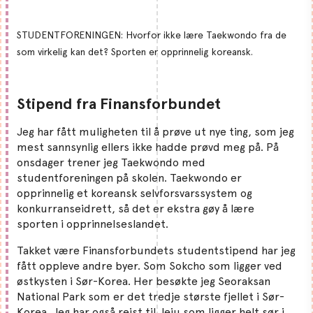
STUDENTFORENINGEN: Hvorfor ikke lære Taekwondo fra de
som virkelig kan det? Sporten er opprinnelig koreansk.
Stipend fra Finansforbundet
Jeg har fått muligheten til å prøve ut nye ting, som jeg
mest sannsynlig ellers ikke hadde prøvd meg på. På
onsdager trener jeg Taekwondo med
studentforeningen på skolen. Taekwondo er
opprinnelig et koreansk selvforsvarssystem og
konkurranseidrett, så det er ekstra gøy å lære
sporten i opprinnelseslandet.
Takket være Finansforbundets studentstipend har jeg
fått oppleve andre byer. Som Sokcho som ligger ved
østkysten i Sør-Korea. Her besøkte jeg Seoraksan
National Park som er det tredje største fjellet i Sør-
Korea. Jeg har også reist til Jeju som ligger helt sør i