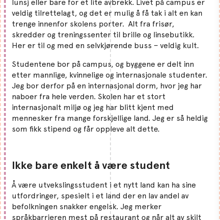
lunsj eller bare for et lite avbrekk. Livet på campus er
veldig tilrettelagt, og det er mulig å få tak i alt en kan
trenge innenfor skolens porter. Alt fra frisør,
skredder og treningssenter til brille og linsebutikk.
Her er til og med en selvkjørende buss – veldig kult.
Studentene bor på campus, og byggene er delt inn
etter mannlige, kvinnelige og internasjonale studenter.
Jeg bor derfor på en internasjonal dorm, hvor jeg har
naboer fra hele verden. Skolen har et stort
internasjonalt miljø og jeg har blitt kjent med
mennesker fra mange forskjellige land. Jeg er så heldig
som fikk stipend og får oppleve alt dette.
Ikke bare enkelt
å være student
Å være utvekslingsstudent i et nytt land kan ha sine
utfordringer, spesielt i et land der en lav andel av
befolkningen snakker engelsk. Jeg merker
språkbarrieren mest på restaurant og når alt av skilt