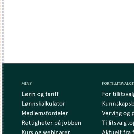
MENY
FOR TILLITSVALGT
Lønn og tariff
For tillitsva
Lønnskalkulator
Kunnskaps
Medlemsfordeler
Verving og p
Rettigheter på jobben
Tillitsvalgt
Kurs og webinarer
Aktuelt fra