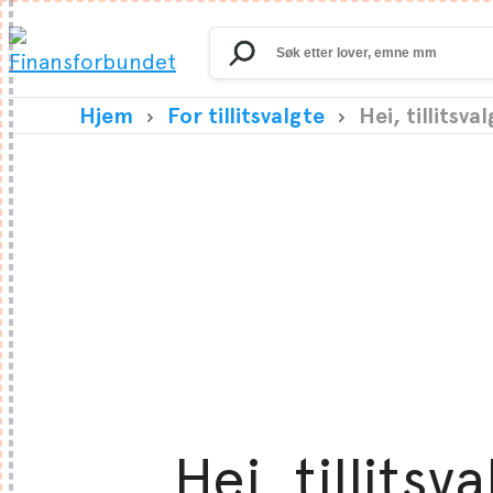
Search
for:
Hjem
For tillitsvalgte
Hei, tillitsval
Hei, tillitsva