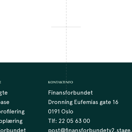
E
KONTAKTINFO
lgte
Finansforbundet
base
Dronning Eufemias gate 16
rofilering
0191 Oslo
opplæring
Tlf:
22 05 63 00
 forbundet
post@finansforbundetv2.stage