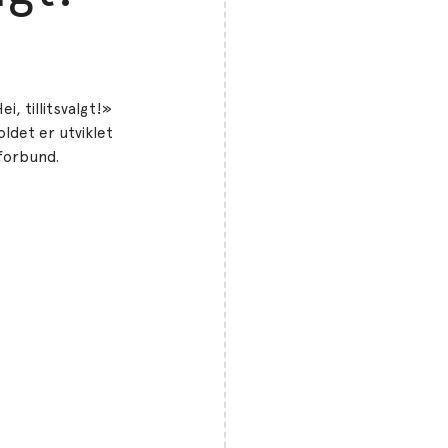
i, tillitsvalgt!»
oldet er utviklet
-forbund.