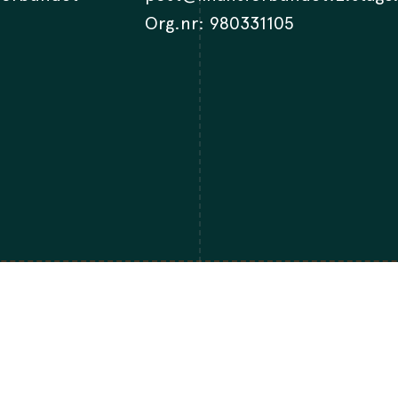
Org.nr: 980331105
sit the English site