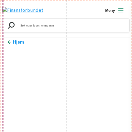
Meny
Search
for:
Hjem