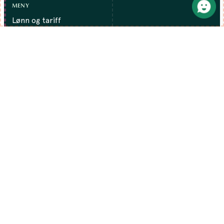
MENY
Lønn og tariff
Lønnskalkulator
Medlemsfordeler
Rettigheter på jobben
Kurs og webinarer
Folk & fag
Studenter
Om oss
Regioner
Finansfokus
Kontakt oss
Presse
Medlemskap
Bli medlem
FOR TILLITSVALGTE
For tillitsvalgte
Kunnskapsbase