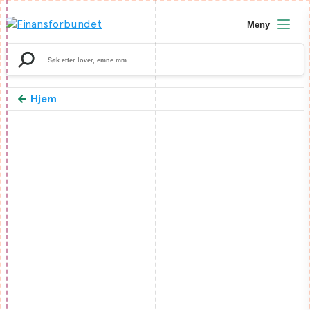
Meny
Search
for:
Hjem