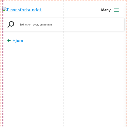
Meny
Search
for:
Hjem