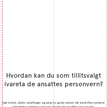
Hvordan kan du som tillitsvalgt
ivareta de ansattes personvern?
Vær kritisk, delta i drøftinger og sørg for gode rutiner når bedriften innfører
sikkerhetssystemer som kan påvirke de ansattes personvern.