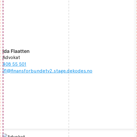
Ida Flaatten
Advokat
408 55 501
ifl@finansforbundetv2.stage.dekodes.no