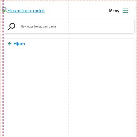
Meny
Search
for:
Hjem