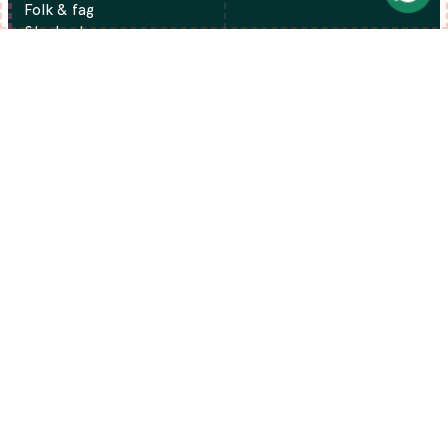
Folk & fag
Studenter
Om oss
Regioner
Finansfokus
Kontakt oss
Presse
Medlemskap
Bli medlem
FOR TILLITSVALGTE
For tillitsvalgte
Kunnskapsbase
Verving og profilering
Tillitsvalgtopplæring
Aktuelt fra forbundet
KONTAKTINFO