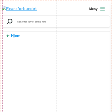
Meny
Search
for:
Hjem