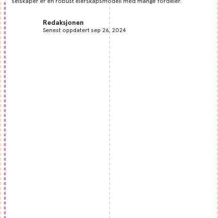
selskaper er en robust eierskapsmodell med mange fordeler.
Redaksjonen
Senest oppdatert sep 26, 2024