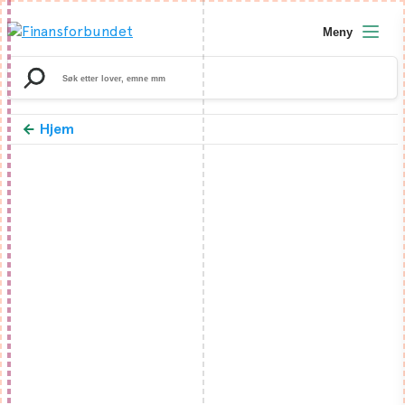
Meny
Search
for:
Hjem