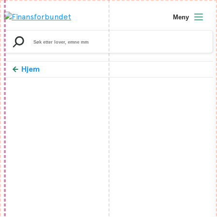
Meny
Search
for:
Hjem