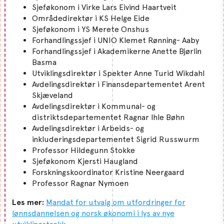
Sjeføkonom i Virke Lars Eivind Haartveit
Områdedirektør i KS Helge Eide
Sjeføkonom i YS Merete Onshus
Forhandlingssjef i UNIO Klemet Rønning- Aaby
Forhandlingssjef i Akademikerne Anette Bjørlin
Basma
Utviklingsdirektør i Spekter Anne Turid Wikdahl
Avdelingsdirektør i Finansdepartementet Arent
Skjæveland
Avdelingsdirektør i Kommunal- og
distriktsdepartementet Ragnar Ihle Bøhn
Avdelingsdirektør i Arbeids- og
inkluderingsdepartementet Sigrid Russwurm
Professor Hildegunn Stokke
Sjeføkonom Kjersti Haugland
Forskningskoordinator Kristine Neergaard
Professor Ragnar Nymoen
Les mer:
Mandat for utvalg om utfordringer for
lønnsdannelsen og norsk økonomi i lys av nye